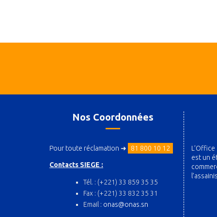
Nos Coordonnées
Pour toute réclamation ➜
81 800 10 12
L’Office
est un é
Contacts SIEGE :
commerci
l’assain
Tél. : (+221) 33 859 35 35
Fax : (+221) 33 832 35 31
Email :
onas@onas.sn