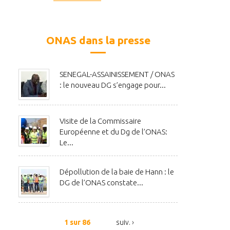
: le DG de l’ONAS constate un
Projet de Dépollution Ambitieux e
vancement des travaux...
Bonne Voie
ONAS dans la presse
SENEGAL-ASSAINISSEMENT / ONAS
: le nouveau DG s’engage pour...
Visite de la Commissaire
Européenne et du Dg de l’ONAS:
Le...
Dépollution de la baie de Hann : le
DG de l’ONAS constate...
1 sur 86
suiv. ›