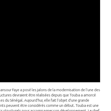
Mansour Faye a posé les jalons de la modernisation de l’une des
structures devraient être réalisées depuis que Touba a amorcé
es du Sénégal. Aujourd’hui, elle fait l’objet d’une grande
ements peuvent être considérés comme un début. Touba est une
ments structurels pour accompagner son développement. Le chef