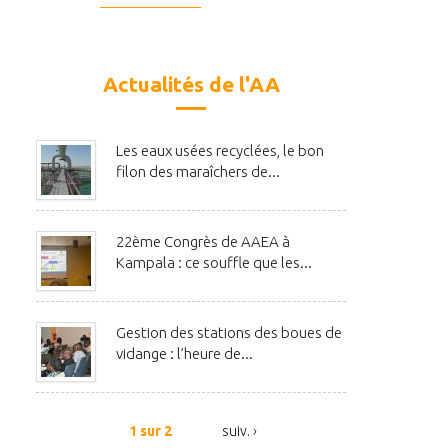
Actualités de l'AA
Les eaux usées recyclées, le bon
filon des maraîchers de...
22ème Congrès de AAEA à
Kampala : ce souffle que les...
Gestion des stations des boues de
vidange : l’heure de...
1 sur 2
suiv. ›
t de dépollution de la baie de
Restauration de la Baie de Hann : U