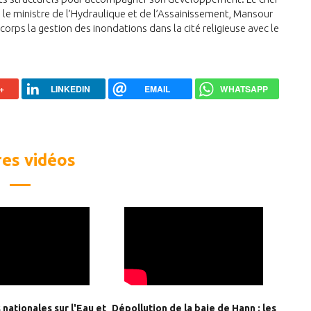
é le ministre de l’Hydraulique et de l’Assainissement, Mansour
-corps la gestion des inondations dans la cité religieuse avec le
+
LINKEDIN
EMAIL
WHATSAPP
es vidéos
nationales sur l'Eau et
Dépollution de la baie de Hann : les
Proje