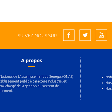
SUIVEZ-NOUS SUR ...
A propos
 National de l’Assainissement du Sénégal (ONAS)
Notr
tablissement public à caractère industriel et
Nos
al chargé de la gestion du secteur de
Nos
issement.