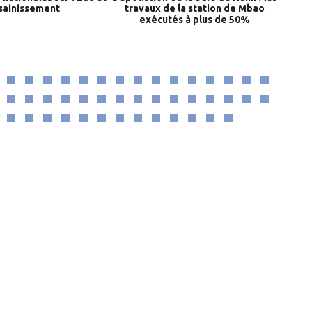
ssainissement
travaux de la station de Mbao
Hann 
exécutés à plus de 50%
a