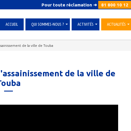
Pour toute réclamation ➜
81 800 10 12
ACCUEIL
QUI SOMMES-NOUS ?
ACTIVITÉS
ACTUALITÉS
»
»
»
sainissement de la ville de Touba
assainissement de la ville de
Touba