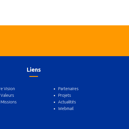
Liens
e Vision
Partenaires
 Valeurs
Projets
 Missions
Actualités
Webmail