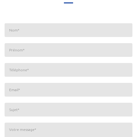
Nom
*
Prénom
*
Téléphone
*
Email
*
Sujet
*
Votre message
*