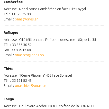
Camberène
Adresse : Rond-point Cambéréne en face Cité Fayçal
Tel : 33 879 25 00
Email :
onas@onas.sn
Rufisque
Adresse : Cité Millionnaire Rufisque ouest rue 160 porte 35
Tél. : 33 836 30 52
Fax : 33 836 15 08
Email :
onastco@onas.sn
Thiès
Adresse : 10éme Riaom n° 463 face Sonatel
Tél. : 33 951 82 43
Email :
onasthies@onas.sn
Louga
Adresse : Boulevard Abdou DIOUF en face de la SONATEL