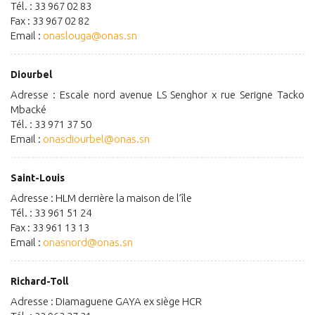
Tél. : 33 967 02 83
Fax : 33 967 02 82
Email :
onaslouga@onas.sn
Diourbel
Adresse : Escale nord avenue LS Senghor x rue Serigne Tacko
Mbacké
Tél. : 33 971 37 50
Email :
onasdiourbel@onas.sn
Saint-Louis
Adresse : HLM derrière la maison de l’île
Tél. : 33 961 51 24
Fax : 33 961 13 13
Email :
onasnord@onas.sn
Richard-Toll
Adresse : Diamaguene GAYA ex siège HCR