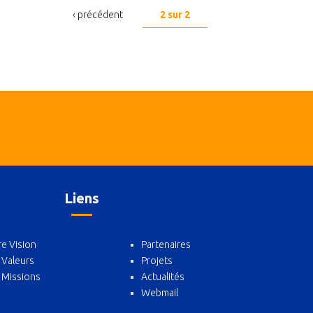
‹ précédent
2 sur 2
Liens
e Vision
Partenaires
 Valeurs
Projets
 Missions
Actualités
Webmail