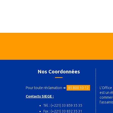
Nos Coordonnées
Pour toute réclamation ➜
81 800 10 12
L’Office
est un é
Contacts SIEGE :
commerci
l’assain
Tél. : (+221) 33 859 35 35
Fax : (+221) 33 832 35 31