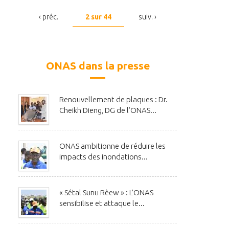
‹ préc.
2 sur 44
suiv. ›
ONAS dans la presse
Renouvellement de plaques : Dr.
Cheikh Dieng, DG de l’ONAS...
ONAS ambitionne de réduire les
impacts des inondations...
« Sétal Sunu Rèew » : L’ONAS
sensibilise et attaque le...