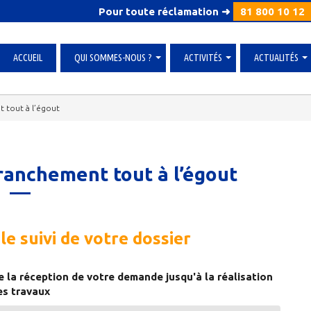
Pour toute réclamation ➜
81 800 10 12
ACCUEIL
QUI SOMMES-NOUS ?
ACTIVITÉS
ACTUALITÉS
»
»
»
 tout à l’égout
ranchement tout à l’égout
le suivi de votre dossier
e la réception de votre demande jusqu'à la réalisation
es travaux