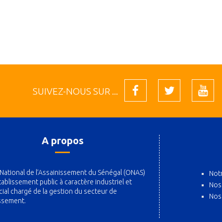
SUIVEZ-NOUS SUR ...
A propos
 National de l’Assainissement du Sénégal (ONAS)
Notr
tablissement public à caractère industriel et
Nos
al chargé de la gestion du secteur de
Nos
issement.