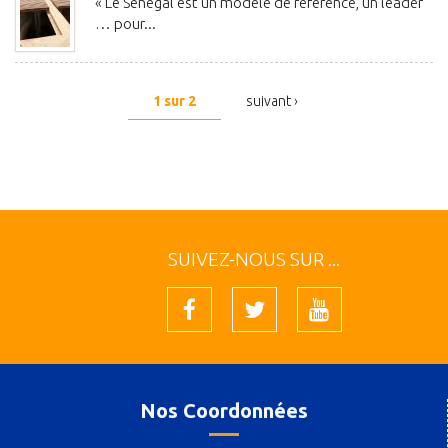
« Le Sénégal est un modèle de référence, un leader
… pour...
1 sur 2
suivant ›
SUIVEZ-NOUS SUR ...
Nos Coordonnées