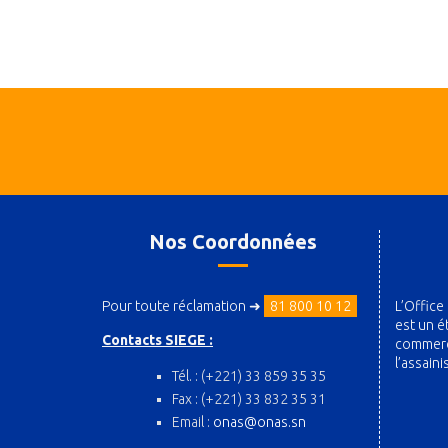
Nos Coordonnées
Pour toute réclamation ➜
81 800 10 12
L’Office
est un é
Contacts SIEGE :
commerci
l’assain
Tél. : (+221) 33 859 35 35
Fax : (+221) 33 832 35 31
Email :
onas@onas.sn