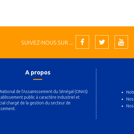
SUIVEZ-NOUS SUR ...
A propos
 National de l’Assainissement du Sénégal (ONAS)
Notr
tablissement public à caractère industriel et
Nos
al chargé de la gestion du secteur de
Nos
issement.