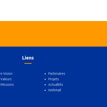
Liens
e Vision
Partenaires
 Valeurs
Projets
 Missions
Actualités
Webmail