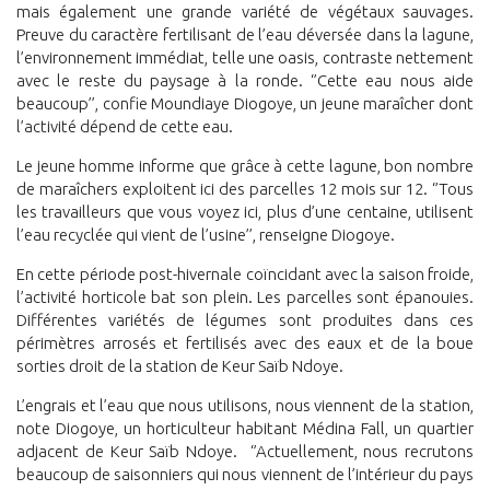
mais également une grande variété de végétaux sauvages.
Preuve du caractère fertilisant de l’eau déversée dans la lagune,
l’environnement immédiat, telle une oasis, contraste nettement
avec le reste du paysage à la ronde. ‘’Cette eau nous aide
beaucoup’’, confie Moundiaye Diogoye, un jeune maraîcher dont
l’activité dépend de cette eau.
Le jeune homme informe que grâce à cette lagune, bon nombre
de maraîchers exploitent ici des parcelles 12 mois sur 12. ‘’Tous
les travailleurs que vous voyez ici, plus d’une centaine, utilisent
l’eau recyclée qui vient de l’usine’’, renseigne Diogoye.
En cette période post-hivernale coïncidant avec la saison froide,
l’activité horticole bat son plein. Les parcelles sont épanouies.
Différentes variétés de légumes sont produites dans ces
périmètres arrosés et fertilisés avec des eaux et de la boue
sorties droit de la station de Keur Saïb Ndoye.
L’engrais et l’eau que nous utilisons, nous viennent de la station,
note Diogoye, un horticulteur habitant Médina Fall, un quartier
adjacent de Keur Saïb Ndoye. ‘’Actuellement, nous recrutons
beaucoup de saisonniers qui nous viennent de l’intérieur du pays