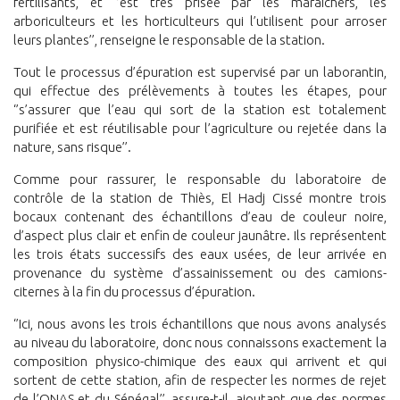
fertilisants, et ‘’est très prisée par les maraîchers, les
arboriculteurs et les horticulteurs qui l’utilisent pour arroser
leurs plantes’’, renseigne le responsable de la station.
Tout le processus d’épuration est supervisé par un laborantin,
qui effectue des prélèvements à toutes les étapes, pour
‘’s’assurer que l’eau qui sort de la station est totalement
purifiée et est réutilisable pour l’agriculture ou rejetée dans la
nature, sans risque’’.
Comme pour rassurer, le responsable du laboratoire de
contrôle de la station de Thiès, El Hadj Cissé montre trois
bocaux contenant des échantillons d’eau de couleur noire,
d’aspect plus clair et enfin de couleur jaunâtre. Ils représentent
les trois états successifs des eaux usées, de leur arrivée en
provenance du système d’assainissement ou des camions-
citernes à la fin du processus d’épuration.
‘’Ici, nous avons les trois échantillons que nous avons analysés
au niveau du laboratoire, donc nous connaissons exactement la
composition physico-chimique des eaux qui arrivent et qui
sortent de cette station, afin de respecter les normes de rejet
de l’ONAS et du Sénégal’’, assure-t-il, ajoutant que des normes