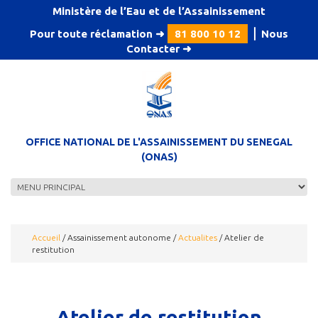
Aller au contenu principal
Ministère de l’Eau et de l’Assainissement
Pour toute réclamation ➜
81 800 10 12
⎪
Nous
Contacter
➜
OFFICE NATIONAL DE L'ASSAINISSEMENT DU SENEGAL
(ONAS)
Accueil
/
Assainissement autonome
/
Actualites
/
Atelier de
restitution
Atelier de restitution