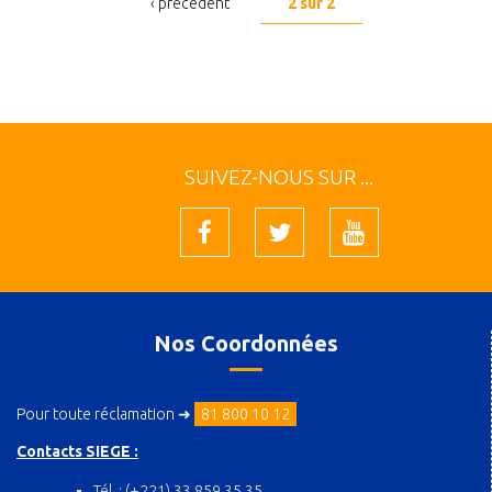
‹ précédent
2 sur 2
SUIVEZ-NOUS SUR ...
Nos Coordonnées
Pour toute réclamation ➜
81 800 10 12
Contacts SIEGE :
Tél. : (+221) 33 859 35 35