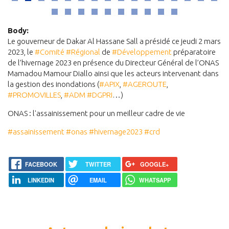
Body:
Le gouverneur de Dakar Al Hassane Sall a présidé ce jeudi 2 mars
2023, le
#Comité
#Régional
de
#Développement
préparatoire
de l’hivernage 2023 en présence du Directeur Général de l’ONAS
Mamadou Mamour Diallo ainsi que les acteurs intervenant dans
la gestion des inondations (
#APIX
,
#AGEROUTE
,
#PROMOVILLES
,
#ADM
#DGPRI
…)
ONAS : l'assainissement pour un meilleur cadre de vie
#assainissement
#onas
#hivernage2023
#crd
FACEBOOK
TWITTER
GOOGLE+
LINKEDIN
EMAIL
WHATSAPP